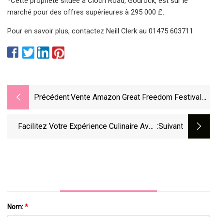
*Cette propriété située à Cloch Road, Gourock, est sur le
marché pour des offres supérieures à 295 000 £.
Pour en savoir plus, contactez Neill Clerk au 01475 603711.
Précédent:
Vente Amazon Great Freedom Festival
2023 : Découvrez La Meilleure
Cuisinière À Gaz À 4 Brûleurs Avec
Facilitez Votre Expérience Culinaire Avec
:suivant
Jusqu'à 52 % De Réduction
Les 10 Meilleures Cuisinières À Gaz
Nom:
*