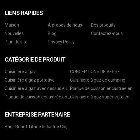
LIENS RAPIDES
Maison
À propos de nous
Des produits
Nouvelles
Blog
Contactez-nous
Plan du site
Privacy Policy
CATÉGORIE DE PRODUIT
Cuisinière à gaz
CONCEPTIONS DE VERRE
Cuisinière à gaz portative
Cuisinière à gaz de camping
Cuisinière à gaz avec dessus en
Plaque de cuisson encastrée en
verre
verre
Plaque de cuisson encastrée en
Cuisinière à gaz supérieure en
acier inoxydable
acier inoxydable
ENTREPRISE PARTENAIRE
Baoji Ruant Titane Industrie Cie,
Ltée