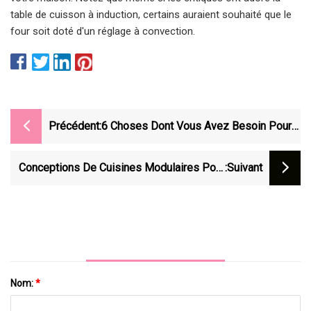
table de cuisson à induction, certains auraient souhaité que le
four soit doté d'un réglage à convection.
Précédent:
6 Choses Dont Vous Avez Besoin Pour
Nettoyer La Table De Cuisson En Un
Temps Record
Conceptions De Cuisines Modulaires Pour
:suivant
Donner À Votre Cuisine Un Aspect
Esthétique
Nom:
*