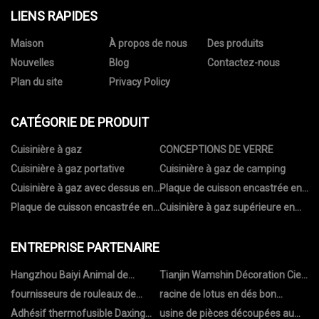
LIENS RAPIDES
Maison
À propos de nous
Des produits
Nouvelles
Blog
Contactez-nous
Plan du site
Privacy Policy
CATÉGORIE DE PRODUIT
Cuisinière à gaz
CONCEPTIONS DE VERRE
Cuisinière à gaz portative
Cuisinière à gaz de camping
Cuisinière à gaz avec dessus en
Plaque de cuisson encastrée en
verre
verre
Plaque de cuisson encastrée en
Cuisinière à gaz supérieure en
acier inoxydable
acier inoxydable
ENTREPRISE PARTENAIRE
Hangzhou Baiyi Animal de
Tianjin Wamshin Décoration Cie.,
compagnie Produit Cie., Ltd
Ltd
fournisseurs de rouleaux de
racine de lotus en dés bon
papier aluminium pour narguilé
marché
Adhésif thermofusible Daxing
usine de pièces découpées au