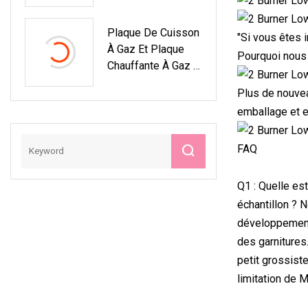
Cm En Acier
Inoxydable
Plaque De Cuisson
"Si vous êtes 
À Gaz Et Plaque
Pourquoi nous 
Chauffante À Gaz À
4 Brûleurs De
Plus de nouvea
Qualité Supérieure
emballage et e
FAQ
Q1 : Quelle est
échantillon ? 
développement 
des garnitures
petit grossist
limitation de 