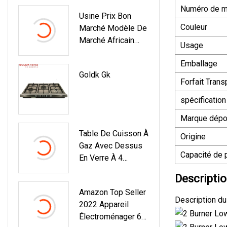
Numéro de m
Usine Prix Bon
Couleur
Marché Modèle De
Marché Africain
Usage
Double Brûleur De
Emballage
Ruche Dessus De
Goldk Gk
Table Cuisinière À
Forfait Trans
Gaz En Verre
spécification
Trempé
Marque dép
Table De Cuisson À
Origine
Gaz Avec Dessus
Capacité de 
En Verre À 4
Brûleurs Sabaf
Descriptio
Amazon Top Seller
Description du
2022 Appareil
Électroménager 60