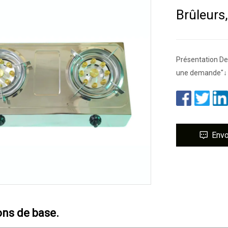
Brûleurs
Présentation Des
une demande"↓ ↓ 
Env
ons de base.