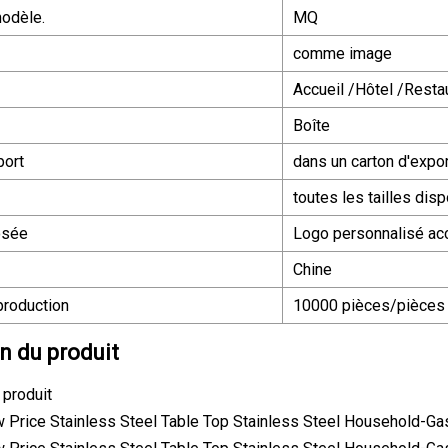
odèle.
MQ
comme image
Accueil /Hôtel /Resta
Boîte
port
dans un carton d'expo
toutes les tailles dis
osée
Logo personnalisé ac
Chine
production
10000 pièces/pièces
n du produit
 produit