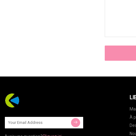
LI
Ma
À p
Des
Nou