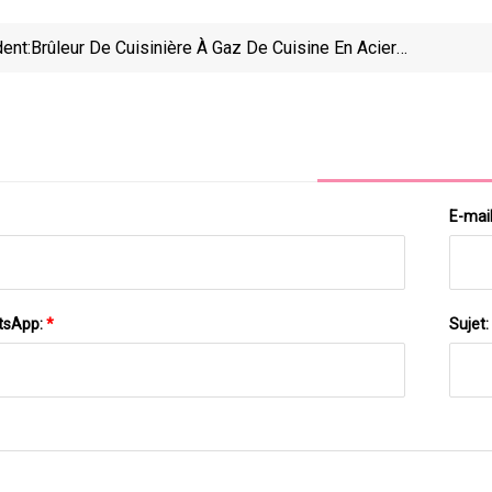
ent:
Brûleur De Cuisinière À Gaz De Cuisine En Acier
Inoxydable Construit
E-mai
tsApp:
*
Sujet: