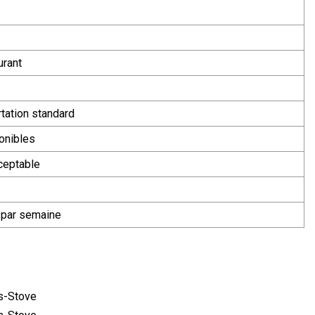
urant
rtation standard
ponibles
ceptable
 par semaine