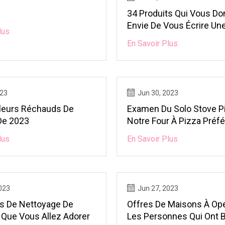
34 Produits Qui Vous Do
Envie De Vous Écrire Un
lus
Remerciement
En Savoir Plus
023
Jun 30, 2023
lleurs Réchauds De
Examen Du Solo Stove Pi
De 2023
Notre Four À Pizza Préfé
Jour
lus
En Savoir Plus
023
Jun 27, 2023
s De Nettoyage De
Offres De Maisons À Ope
 Que Vous Allez Adorer
Les Personnes Qui Ont 