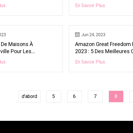
Beaucoup D'espace De V
lus
En Savoir Plus
023
Jun 24, 2023
 De Maisons À
Amazon Great Freedom F
ville Pour Les
2023 : 5 Des Meilleures 
 Qui Ont Besoin De
Les Brûleurs À Gaz Pour
lus
En Savoir Plus
D'espace De Vie
Votre Cuisine
d'abord
5
6
7
8