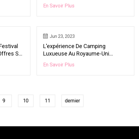
ie
Les Personnes Qui Ont Besoin De
En Savoir Plus
Beaucoup D'espace De Vie
Jun 23, 2023
estival
L'expérience De Camping
Offres Sur
Luxueuse Au Royaume-Uni
 Améliorer
Staycationhotspot
En Savoir Plus
9
10
11
dernier