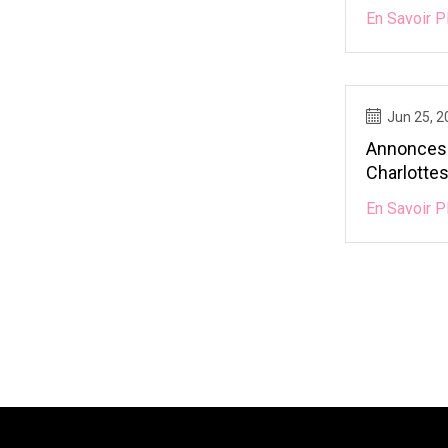
En Savoir P
Jun 25, 2
Annonces
Charlottes
Personnes
En Savoir P
Beaucoup 